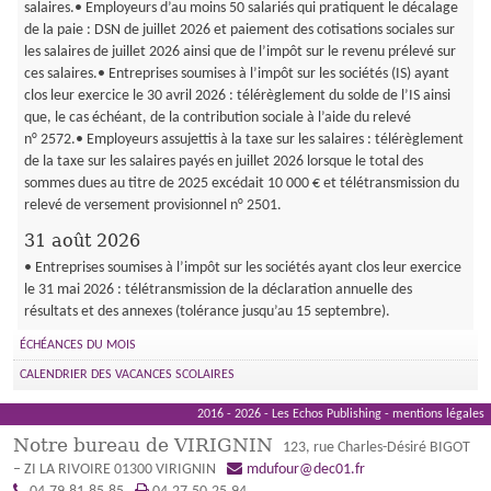
salaires.• Employeurs d’au moins 50 salariés qui pratiquent le décalage
de la paie : DSN de juillet 2026 et paiement des cotisations sociales sur
les salaires de juillet 2026 ainsi que de l’impôt sur le revenu prélevé sur
ces salaires.• Entreprises soumises à l’impôt sur les sociétés (IS) ayant
clos leur exercice le 30 avril 2026 : télérèglement du solde de l’IS ainsi
que, le cas échéant, de la contribution sociale à l’aide du relevé
n° 2572.• Employeurs assujettis à la taxe sur les salaires : télérèglement
de la taxe sur les salaires payés en juillet 2026 lorsque le total des
sommes dues au titre de 2025 excédait 10 000 € et télétransmission du
relevé de versement provisionnel n° 2501.
31 août 2026
• Entreprises soumises à l’impôt sur les sociétés ayant clos leur exercice
le 31 mai 2026 : télétransmission de la déclaration annuelle des
résultats et des annexes (tolérance jusqu’au 15 septembre).
ÉCHÉANCES DU MOIS
CALENDRIER DES VACANCES SCOLAIRES
2016 - 2026 - Les Echos Publishing -
mentions légales
Notre bureau de VIRIGNIN
123, rue Charles-Désiré BIGOT
– ZI LA RIVOIRE
01300
VIRIGNIN
mdufour@dec01.fr