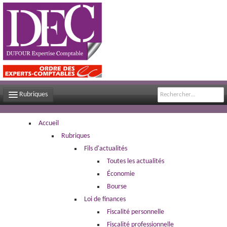
Rubriques
LE CABINET
Accueil
Rubriques
NOS MISSIONS
Fils d'actualités
CONTACT
Toutes les actualités
Économie
PLAN D'ACCÈS
Bourse
Loi de finances
FILS D'ACTUALITÉS
Fiscalité personnelle
INFOS DE GESTION
Fiscalité professionnelle